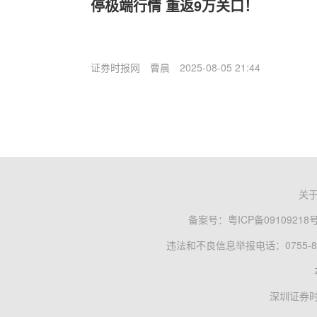
停极端行情 重返9万关口！
证券时报网
曹晨
2025-08-05 21:44
关
备案号：
粤ICP备09109218
违法和不良信息举报电话：0755-83
深圳证券