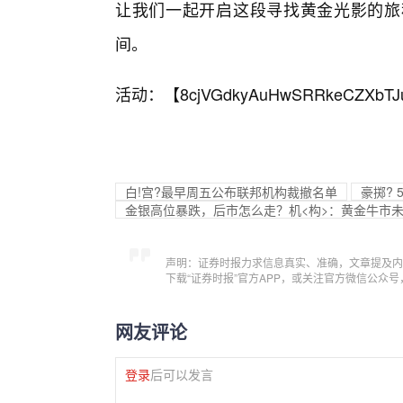
让我们一起开启这段寻找黄金光影的旅
间。
活动：【
8cjVGdkyAuHwSRRkeCZXbTJ
白!宫?最早周五公布联邦机构裁撤名单
豪掷? 
金银高位暴跌，后市怎么走？机<构>：黄金牛市未
声明：证券时报力求信息真实、准确，文章提及内
下载“证券时报”官方APP，或关注官方微信公众
网友评论
登录
后可以发言