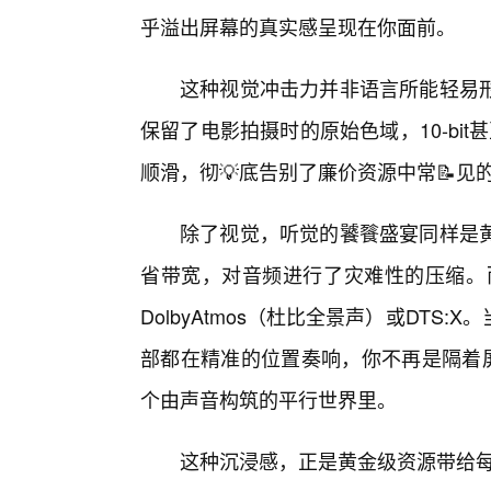
乎溢出屏幕的真实感呈现在你面前。
这种视觉冲击力并非语言所能轻易
保留了电影拍摄时的原始色域，10-bit甚
顺滑，彻💡底告别了廉价资源中常📝见
除了视觉，听觉的饕餮盛宴同样是
省带宽，对音频进行了灾难性的压缩。而
DolbyAtmos（杜比全景声）或DT
部都在精准的位置奏响，你不再是隔着屏
个由声音构筑的平行世界里。
这种沉浸感，正是黄金级资源带给