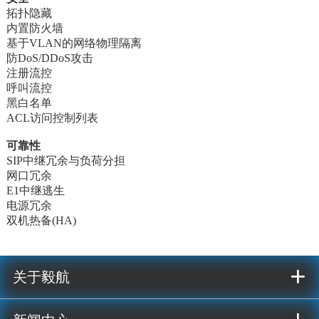
拓扑隐藏
内置防火墙
基于VLAN的网络物理隔离
防DoS/DDoS攻击
注册流控
呼叫流控
黑白名单
ACL访问控制列表
可靠性
SIP中继冗余与负荷分担
网口冗余
E1中继逃生
电源冗余
双机热备(HA)
+
关于毅航