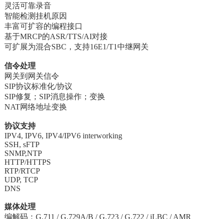
灵活可靠录音
智能检测挂机原因
丰富可扩容的编程接口
基于MRCP的ASR/TTS/AI对接
可扩展为混合SBC，支持16E1/T1中继网关
信令处理
网关到网关信令
SIP协议标准化/协议
SIP修复；SIP消息操作；变换
NAT网络地址变换
协议支持
IPV4, IPV6, IPV4/IPV6 interworking
SSH, sFTP
SNMP,NTP
HTTP/HTTPS
RTP/RTCP
UDP, TCP
DNS
媒体处理
编解码：G.711 / G.729A/B / G.723 / G.722 / iLBC / AMR