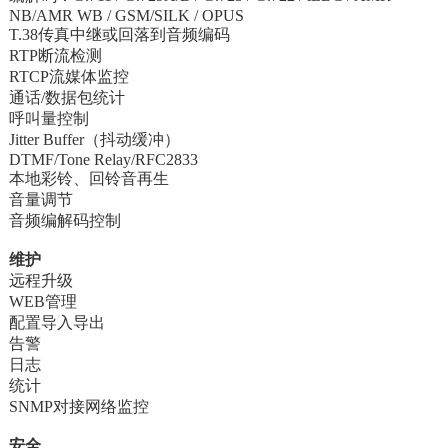
NB/AMR WB / GSM/SILK / OPUS
T.38传真中继或回落到音频编码
RTP断流检测
RTCP流媒体监控
通话/数据包统计
呼叫量控制
Jitter Buffer（抖动缓冲）
DTMF/Tone Relay/RFC2833
本地彩铃、回铃音再生
音量调节
音频编解码控制
维护
远程升级
WEB管理
配置导入导出
告警
日志
统计
SNMP对接网络监控
安全