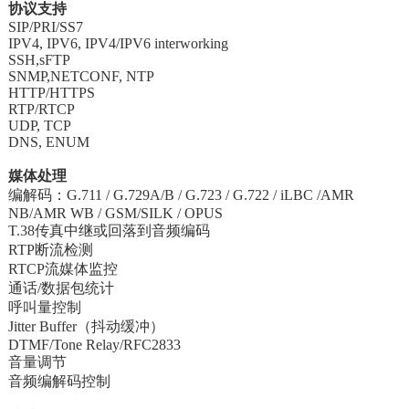
协议支持
SIP/PRI/SS7
IPV4, IPV6, IPV4/IPV6 interworking
SSH,sFTP
SNMP,NETCONF, NTP
HTTP/HTTPS
RTP/RTCP
UDP, TCP
DNS, ENUM
媒体处理
编解码：G.711 / G.729A/B / G.723 / G.722 / iLBC /AMR
NB/AMR WB / GSM/SILK / OPUS
T.38传真中继或回落到音频编码
RTP断流检测
RTCP流媒体监控
通话/数据包统计
呼叫量控制
Jitter Buffer（抖动缓冲）
DTMF/Tone Relay/RFC2833
音量调节
音频编解码控制