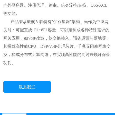
内外网穿透、注册代理、路由、信令流控
/
转换、
QoS/ACL
等功能。
产品秉承毅航互联特有的
“双星网”架构，当作为中继网
关时：可配置成
1E1~8
E1容量，可以定制成各种特殊需求的
网关应用，如VoIP改造，软交换接入，话务运营与落地等；
其搭载高性能
CPU
、
DSP/VoIP
处理芯片、千兆无阻塞网络交
换，构成分布式计算网络，在实现高性能的同时兼顾环保低
功耗。
联系我们