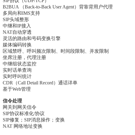
SIP协议（UDP/TCP）
B2BUA （Back-to-Back User Agent）背靠背用户代理
多局向和IMS支持
SIP头域整形
中继和IP接入
NAT自动穿透
灵活的路由和号码变换引擎
媒体编码转换
区域禁呼、呼叫频次限制、时间段限制、并发限制
坐席注册，代理注册
中继组状态监控
实时话单查询
实时呼叫统计
CDR（Call Detail Record）通话详单
基于Web管理
信令处理
网关到网关信令
SIP协议标准化/协议
SIP修复；SIP消息操作；变换
NAT 网络地址变换