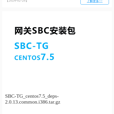
【2024-02-28】
了解更多>>
SBC-TG_centos7.5_deps-
2.0.13.common.i386.tar.gz