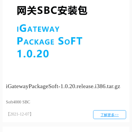
iGatewayPackageSoft-1.0.20.release.i386.tar.gz
Soft4000 SBC
【2021-12-07】
了解更多>>