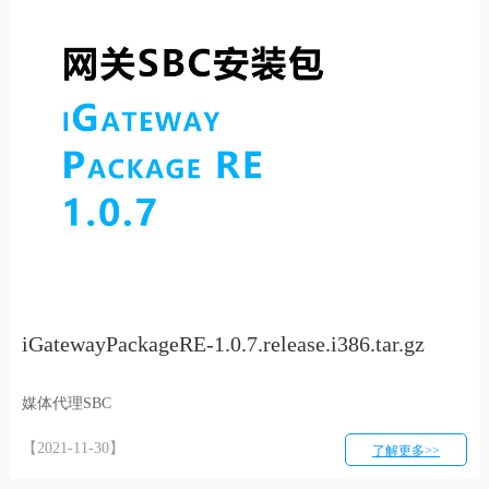
iGatewayPackageRE-1.0.7.release.i386.tar.gz
媒体代理SBC
【2021-11-30】
了解更多>>