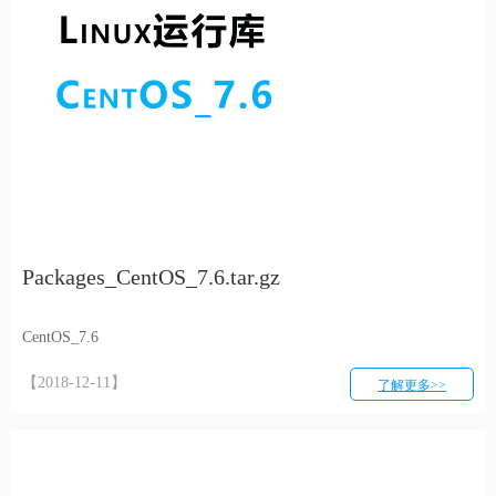
Packages_CentOS_7.6.tar.gz
CentOS_7.6
【2018-12-11】
了解更多>>