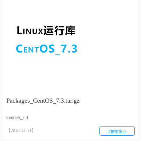
Packages_CentOS_7.3.tar.gz
CentOS_7.3
【2018-12-11】
了解更多>>