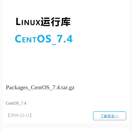
Packages_CentOS_7.4.tar.gz
CentOS_7.4
【2018-12-11】
了解更多>>