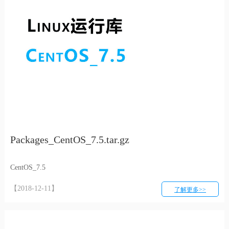
Packages_CentOS_7.5.tar.gz
CentOS_7.5
【2018-12-11】
了解更多>>